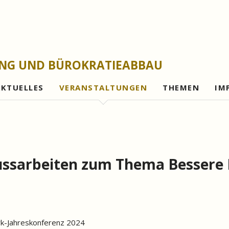
UNG UND BÜROKRATIEABBAU
AKTUELLES
VERANSTALTUNGEN
THEMEN
IM
Gesetzesfolgena
Rechtsetzungsleh
Evaluationen und 
lussarbeiten zum Thema Bessere
Bürokratieabbau
Digitalisierung
Gutes Verwaltung
k-Jahreskonferenz 2024