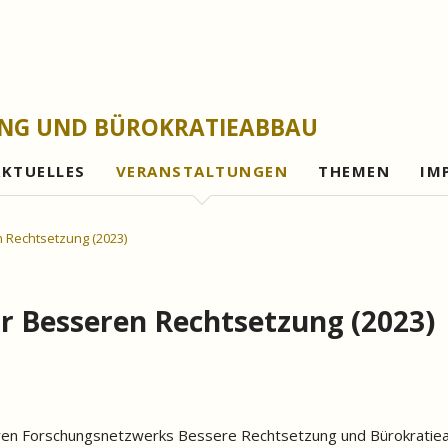
UNG UND BÜROKRATIEABBAU
AKTUELLES
VERANSTALTUNGEN
THEMEN
IM
Gesetzesfolgena
 Rechtsetzung (2023)
Rechtsetzungsleh
Evaluationen und 
 Besseren Rechtsetzung (2023)
Bürokratieabbau
Digitalisierung
Gutes Verwaltung
ären Forschungsnetzwerks Bessere Rechtsetzung und Bürokratieabb