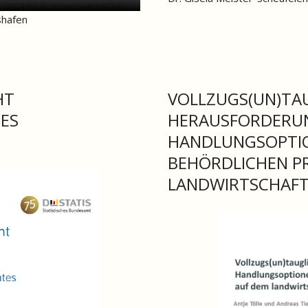
shafen
HT
VOLLZUGS(UN)TAU
ES
HERAUSFORDERU
HANDLUNGSOPTIO
BEHÖRDLICHEN P
LANDWIRTSCHAF