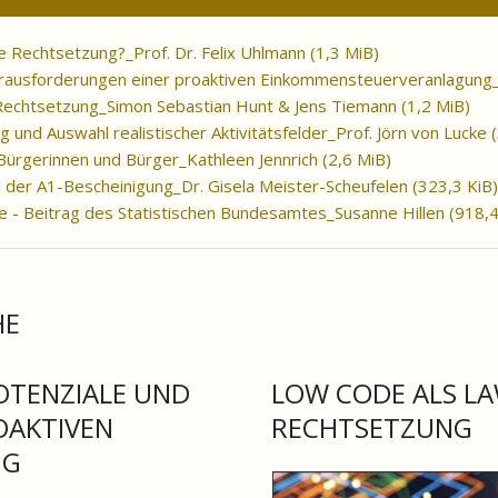
e Rechtsetzung?_Prof. Dr. Felix Uhlmann
(1,3 MiB)
erausforderungen einer proaktiven Einkommensteuerveranlagung_
 Rechtsetzung_Simon Sebastian Hunt & Jens Tiemann
(1,2 MiB)
und Auswahl realistischer Aktivitätsfelder_Prof. Jörn von Lucke
e Bürgerinnen und Bürger_Kathleen Jennrich
(2,6 MiB)
l der A1-Bescheinigung_Dr. Gisela Meister-Scheufelen
(323,3 KiB)
 - Beitrag des Statistischen Bundesamtes_Susanne Hillen
(918,4
HE
POTENZIALE UND
LOW CODE ALS LA
OAKTIVEN
RECHTSETZUNG
NG