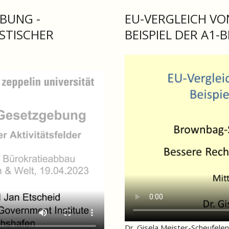
EBUNG -
EU-VERGLEICH V
STISCHER
BEISPIEL DER A1-
Dr. Gisela Meister-Scheufel