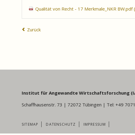
Qualität von Recht - 17 Merkmale_NKR BW.pdf
Zurück
Institut für Angewandte Wirtschaftsforschung (I
Schaffhausenstr. 73 | 72072 Tübingen | Tel: +49 707
NAVIGATION
SITEMAP
DATENSCHUTZ
IMPRESSUM
ÜBERSPRINGEN