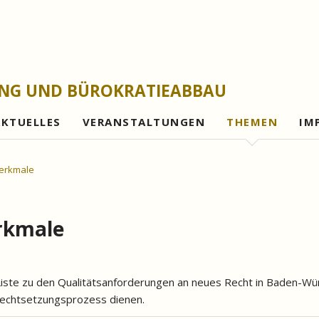
UNG UND BÜROKRATIEABBAU
AKTUELLES
VERANSTALTUNGEN
THEMEN
IM
Gesetzesfolgena
Merkmale
Rechtsetzungsleh
Evaluationen und 
erkmale
Bürokratieabbau
Digitalisierung
Liste zu den Qualitätsanforderungen an neues Recht in Baden-Wür
Gutes Verwaltung
 Rechtsetzungsprozess dienen.