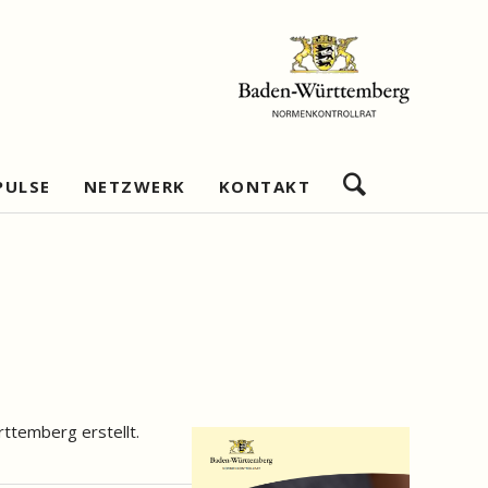
Navigation
PULSE
NETZWERK
KONTAKT
überspringen
bschätzung
Netzwerkziele
Impressum
re
Geschäftsstelle
Datenschutz
Wirtschaftlichkeitsanalysen
Netzwerkmitglieder
Netzwerkpartner
Nützliche Links
ttemberg erstellt.
shandeln
Beratungsexpertise