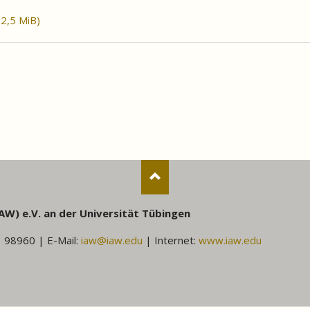
(2,5 MiB)
AW) e.V. an der Universität Tübingen
1 98960 | E-Mail:
iaw@iaw.edu
| Internet:
www.iaw.edu