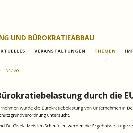
UNG UND BÜROKRATIEABBAU
AKTUELLES
VERANSTALTUNGEN
THEMEN
IM
Gesetzesfolgena
 die DSGVO
Rechtsetzungsleh
Evaluationen und 
Bürokratiebelastung durch die 
Bürokratieabbau
nternehmen wurde die Bürokratiebelastung von Unternehmen in De
Digitalisierung
nschutzgrundverordnung untersucht.
Gutes Verwaltung
und Dr. Gisela Meister-Scheufelen werden die Ergebnisse aufgeze