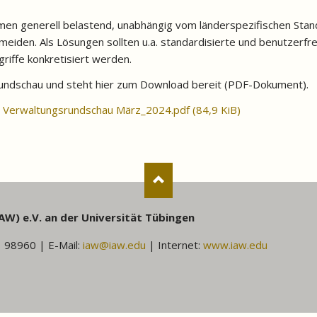
en generell belastend, unabhängig vom länderspezifischen Stand
eiden. Als Lösungen sollten u.a. standardisierte und benutzerfr
iffe konkretisiert werden.
srundschau und steht hier zum Download bereit (PDF-Dokument).
VO Verwaltungsrundschau März_2024.pdf
(84,9 KiB)
AW) e.V. an der Universität Tübingen
1 98960 | E-Mail:
iaw@iaw.edu
| Internet:
www.iaw.edu