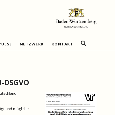
Navigation
PULSE
NETZWERK
KONTAKT
überspringen
bschätzung
Netzwerkziele
Impressum
re
Geschäftsstelle
Datenschutz
Wirtschaftlichkeitsanalysen
Netzwerkmitglieder
EU-DSGVO
Netzwerkpartner
utschland,
Nützliche Links
shandeln
Beratungsexpertise
igt und mögliche