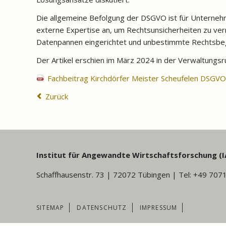
Die allgemeine Befolgung der DSGVO ist für Unternehm
externe Expertise an, um Rechtsunsicherheiten zu verm
Datenpannen eingerichtet und unbestimmte Rechtsbegr
Der Artikel erschien im März 2024 in der Verwaltung
Fachbeitrag Kirchdörfer Meister Scheufelen DSG
Zurück
Institut für Angewandte Wirtschaftsforschung (I
Schaffhausenstr. 73 | 72072 Tübingen | Tel: +49 707
NAVIGATION
SITEMAP
DATENSCHUTZ
IMPRESSUM
ÜBERSPRINGEN